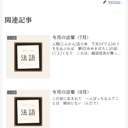
genjow
関連記事
今月の言葉（7月）
ことば
人間(じんかん)五十年 下天(げてん)のう
ちを比ぶれば 夢幻(ゆめまぼろし)の如
(ごと)くなり これは、織田信長が舞った
ことで知られている幸若舞(こうわかまい)
『敦あつ盛(もり)』の一節で、この後には
「一度生を享け、滅せぬもののあるべき
か」...
今月の言葉（8月）
ことば
この世に生まれて 一人ぼっちなんてこ
とは 絶対にない（んだで）