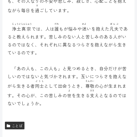
も、その人なりの
不安
や悲しみ、
寂
しさ、
心配
ごとを抱え
す
ながら毎日を
過
ごしています。
じょうど
しんしゅう
だれ
まよ
ぼんぶ
浄土
真宗
では、人は
誰
もが悩みや
迷
いを抱えた
凡夫
であ
ると教えられます。苦しみのない人と苦しみのある人がい
るのではなく、それぞれに異なるつらさを抱えながら生き
ているのです。
「あの人も、この人も」と見つめるとき、自分だけが苦
しいのではないと気づかされます。互いにつらさを抱えな
どうし
そんけい
がら生きる者
同士
として出会うとき、
尊敬
の心が生まれま
よ
ささ
す。その心が、この苦しみの
世
を生きる
支
えとなるのでは
ないでしょうか。
ことば